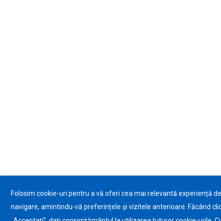
Folosim cookie-uri pentru a vă oferi cea mai relevantă experiență d
navigare, amintindu-vă preferințele și vizitele anterioare. Făcând cli
„Acceptați”, dați consimțământul la utilizarea tuturor cookie-urile. C