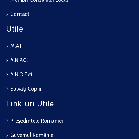
Contact
Utile
M.A.I.
A.N.P.C.
A.N.O.F.M.
Salvați Copiii
Link-uri Utile
Președintele României
Guvernul României