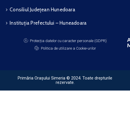
Consiliul Județean Hunedoara
Instituția Prefectului – Huneadoara
A
Protecția datelor cu caracter personale (GDPR)
M
Politica de utilizare a Cookie-urilor
Primăria Orașului Simeria © 2024. Toate drepturile
rezervate.