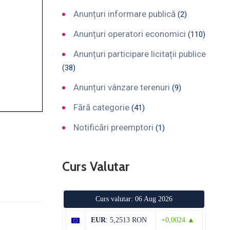
Anunțuri informare publică
(2)
Anunțuri operatori economici
(110)
Anunțuri participare licitații publice
(38)
Anunțuri vânzare terenuri
(9)
Fără categorie
(41)
Notificări preemptori
(1)
Curs Valutar
Curs valutar: 06 Aug 2026
EUR
: 5,2513 RON
+0,0024 ▲