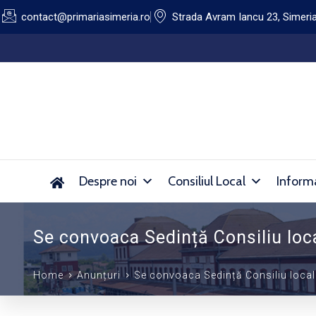
contact@primariasimeria.ro
Strada Avram Iancu 23, Simeri
Lucrări de dezinsecție pe domeniul public al Orașu
Despre noi
Consiliul Local
Informa
Se convoaca Sedință Consiliu loca
Home
Anunțuri
Se convoaca Sedință Consiliu local 