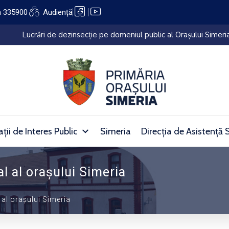
a 335900
Audiență
lui Simeria (27.07.2026 – 05.08.2026)
ții de Interes Public
Simeria
Direcția de Asistență 
l al orașului Simeria
al orașului Simeria