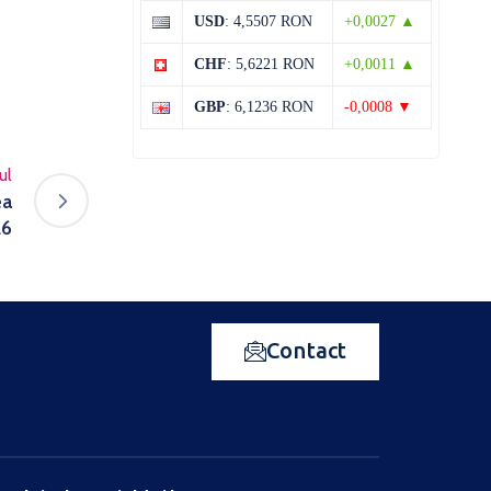
USD
: 4,5507 RON
+0,0027 ▲
CHF
: 5,6221 RON
+0,0011 ▲
GBP
: 6,1236 RON
-0,0008 ▼
ul
ea
26
Contact