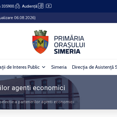
a 335900
Audiență
lui Simeria (27.07.2026 – 05.08.2026)
ții de Interes Public
Simeria
Direcția de Asistență 
rilor agenti economici
 selectie a partenerilor agenti economici