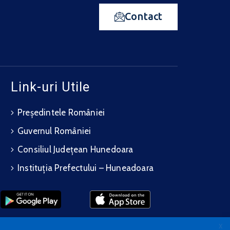
Contact
Link-uri Utile
Președintele României
Guvernul României
Consiliul Județean Hunedoara
Instituția Prefectului – Huneadoara
X