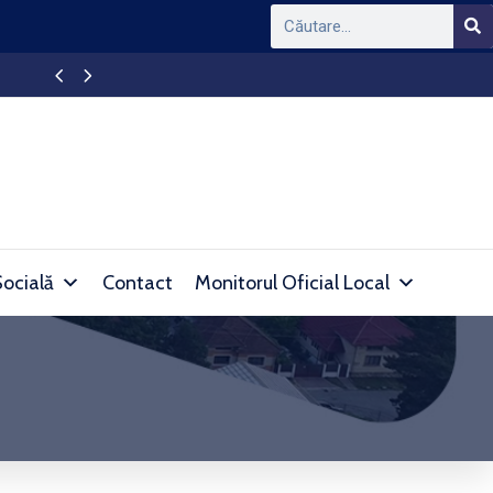
APAPROD DEVA – Intrerupere furnizare apă în l
Socială
Contact
Monitorul Oficial Local