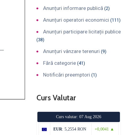
Anunțuri informare publică
(2)
Anunțuri operatori economici
(111)
Anunțuri participare licitații publice
(38)
Anunțuri vânzare terenuri
(9)
Fără categorie
(41)
Notificări preemptori
(1)
Curs Valutar
Curs valutar: 07 Aug 2026
EUR
: 5,2554 RON
+0,0041 ▲