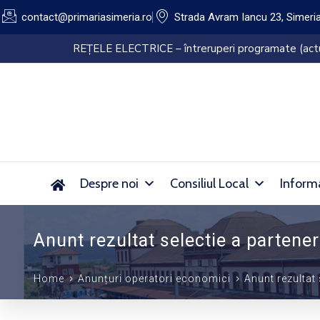
contact@primariasimeria.ro
Strada Avram Iancu 23, Simeri
Lucrări de dezinsecție pe domeniul public al Orașu
Despre noi
Consiliul Local
Informa
Anunt rezultat selectie a partene
Home
Anunțuri operatori economici
Anunt rezultat