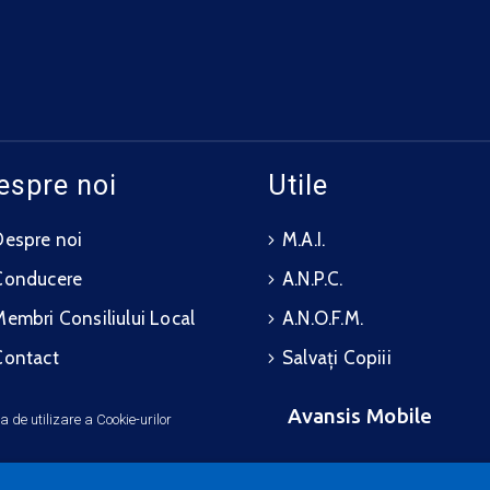
espre noi
Utile
Despre noi
M.A.I.
Conducere
A.N.P.C.
Membri Consiliului Local
A.N.O.F.M.
Contact
Salvați Copiii
Avansis Mobile
ca de utilizare a Cookie-urilor