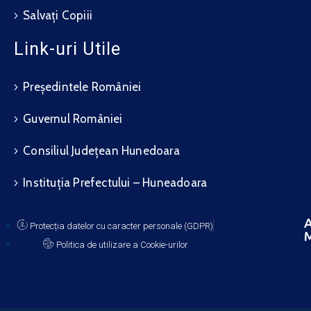
Salvați Copiii
Link-uri Utile
Președintele României
Guvernul României
Consiliul Județean Hunedoara
Instituția Prefectului – Huneadoara
A
Protecția datelor cu caracter personale (GDPR)
M
Politica de utilizare a Cookie-urilor