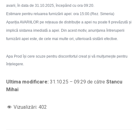
avarii, în data de 31.10.2025, începând cu ora 09:20.
Estimare pentru reluarea furnizării apei: ora 15:00.(Rez. Simeria)
Apariția AVARIILOR pe rețeaua de distribuție a apei nu poate fi prevăzută și
implică sistarea imediată a apei. Din acest motiv, anunțarea întreruperii
furnizării apei este, de cele mai multe ori, ulterioară sistării efective.
Apa Prod își cere scuze pentru disconfortul creat și vă mulțumește pentru
înțelegere.
Ultima modificare:
31.10.25 – 09:29 de către
Stancu
Mihai
Vizualizări:
402