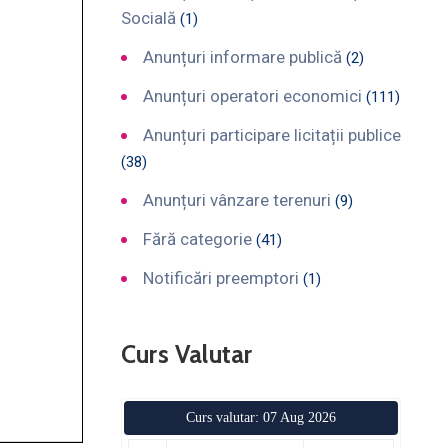
Socială
(1)
Anunțuri informare publică
(2)
Anunțuri operatori economici
(111)
Anunțuri participare licitații publice
(38)
Anunțuri vânzare terenuri
(9)
Fără categorie
(41)
Notificări preemptori
(1)
Curs Valutar
Curs valutar: 07 Aug 2026