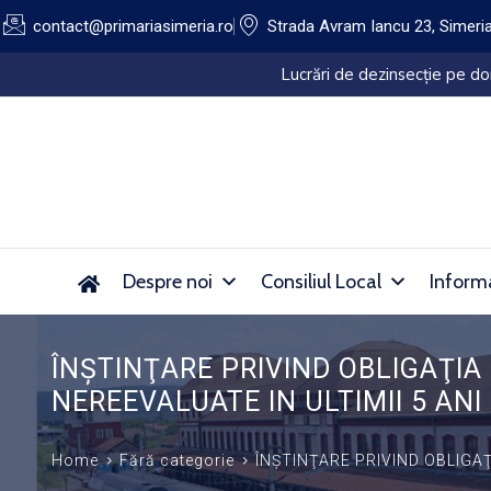
contact@primariasimeria.ro
Strada Avram Iancu 23, Simeri
Lucrări de dezinsecție pe domeniul public al Orașu
Despre noi
Consiliul Local
Informa
ÎNŞTINŢARE PRIVIND OBLIGAŢIA
NEREEVALUATE IN ULTIMII 5 ANI
Home
Fără categorie
ÎNŞTINŢARE PRIVIND OBLIGAŢ