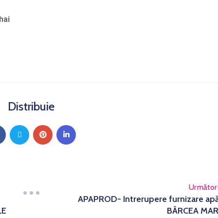
hai
Distribuie
Următor
APAPROD- Intrerupere furnizare ap
LE
BÂRCEA MA