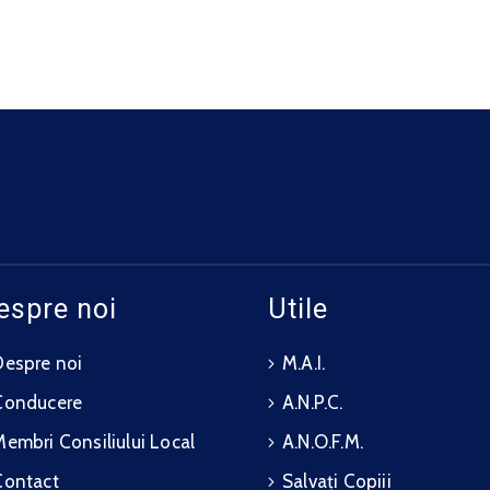
espre noi
Utile
Despre noi
M.A.I.
Conducere
A.N.P.C.
Membri Consiliului Local
A.N.O.F.M.
Contact
Salvați Copiii