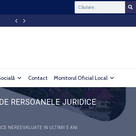
APAPROD DEVA – Intrerupere furnizare apă în l
Socială
Contact
Monitorul Oficial Local
 DE RERSOANELE JURIDICE
CE NEREEVALUATE IN ULTIMII 5 ANI