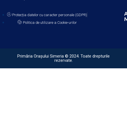
A
Protecția datelor cu caracter personale (GDPR)
M
Politica de utilizare a Cookie-urilor
Primăria Orașului Simeria © 2024. Toate drepturile
rezervate.