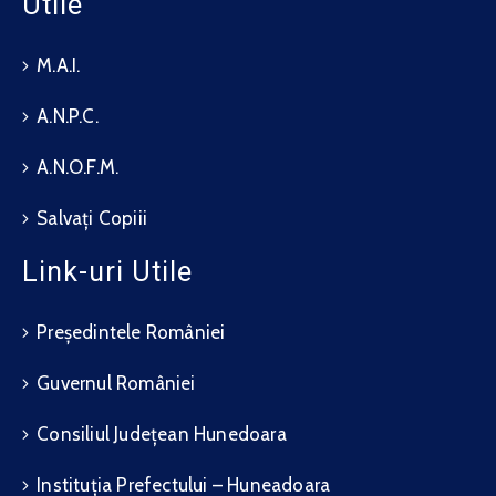
Utile
M.A.I.
A.N.P.C.
A.N.O.F.M.
Salvați Copiii
Link-uri Utile
Președintele României
Guvernul României
Consiliul Județean Hunedoara
Instituția Prefectului – Huneadoara