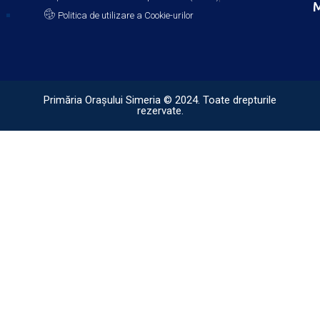
M
Politica de utilizare a Cookie-urilor
Primăria Orașului Simeria © 2024. Toate drepturile
rezervate.