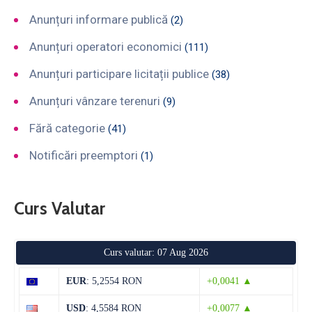
Anunțuri informare publică
(2)
Anunțuri operatori economici
(111)
Anunțuri participare licitații publice
(38)
Anunțuri vânzare terenuri
(9)
Fără categorie
(41)
Notificări preemptori
(1)
Curs Valutar
Curs valutar: 07 Aug 2026
EUR
: 5,2554 RON
+0,0041 ▲
USD
: 4,5584 RON
+0,0077 ▲