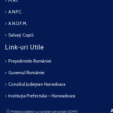
M.A.I.
A.N.P.C.
A.N.O.F.M.
Salvați Copiii
Link-uri Utile
Președintele României
Guvernul României
Consiliul Județean Hunedoara
Instituția Prefectului – Huneadoara
A
Protecția datelor cu caracter personale (GDPR)