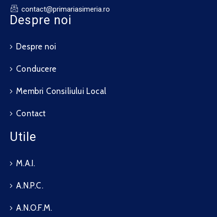
contact@primariasimeria.ro
Despre noi
Despre noi
Conducere
Membri Consiliului Local
Contact
Utile
M.A.I.
A.N.P.C.
A.N.O.F.M.