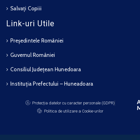
Salvați Copiii
Link-uri Utile
Președintele României
Guvernul României
Consiliul Județean Hunedoara
Instituția Prefectului – Huneadoara
A
Protecția datelor cu caracter personale (GDPR)
M
Politica de utilizare a Cookie-urilor