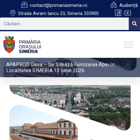
contact@primariasimeria.ro
Audiență
Strada Avram Iancu 23, Simeria 335900
APAPROD Deva – Se Sitează Furnizarea Apei In
Localitatea SIMERIA 15 Iunie 2026