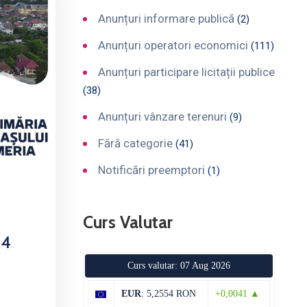
Anunțuri informare publică
(2)
Anunțuri operatori economici
(111)
Anunțuri participare licitații publice
(38)
Anunțuri vânzare terenuri
(9)
Fără categorie
(41)
Notificări preemptori
(1)
Curs Valutar
24
Curs valutar: 07 Aug 2026
EUR
: 5,2554 RON
+0,0041 ▲