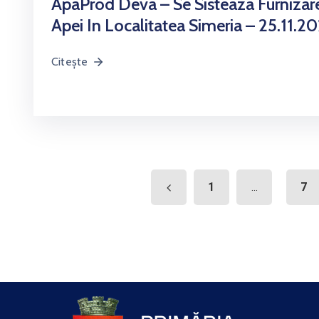
ApaProd Deva – Se Sisteaza Furnizar
Apei In Localitatea Simeria – 25.11.2
Citește
1
7
...