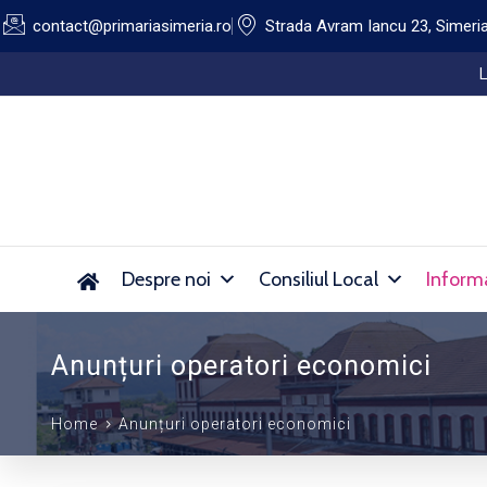
contact@primariasimeria.ro
Strada Avram Iancu 23, Simeri
Lucrări de dezinsecție pe domeniul public al Orașu
Despre noi
Consiliul Local
Informa
Anunțuri operatori economici
Home
Anunțuri operatori economici