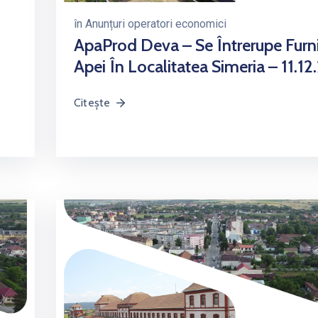
în
Anunțuri operatori economici
ApaProd Deva – Se Întrerupe Furn
Apei În Localitatea Simeria – 11.1
Citește