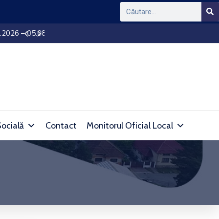
APAPROD DEVA – Intrerupere furnizare apă în l
Socială
Contact
Monitorul Oficial Local