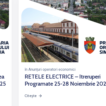
în
Anunțuri operatori economici
ea
RETELE ELECTRICE – Itreruperi
025
Programate 25-28 Noiembrie 20
Citește