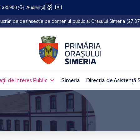
a 335900
Audiență
lui Simeria (27.07.2026 – 05.08.2026)
ții de Interes Public
Simeria
Direcția de Asistență 