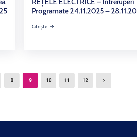
ea
REȚELE ELECTRICE – Întreruperi
025
Programate 24.11.2025 – 28.11.2
Citește
8
9
10
11
12