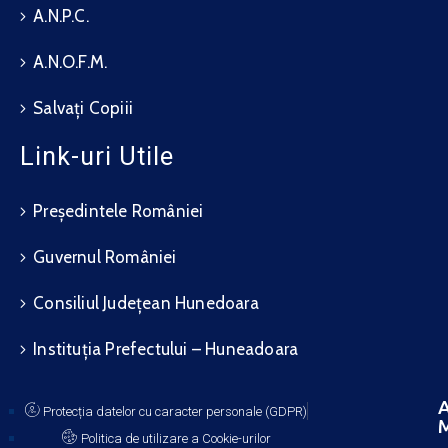
A.N.P.C.
A.N.O.F.M.
Salvați Copiii
Link-uri Utile
Președintele României
Guvernul României
Consiliul Județean Hunedoara
Instituția Prefectului – Huneadoara
A
Protecția datelor cu caracter personale (GDPR)
M
Politica de utilizare a Cookie-urilor