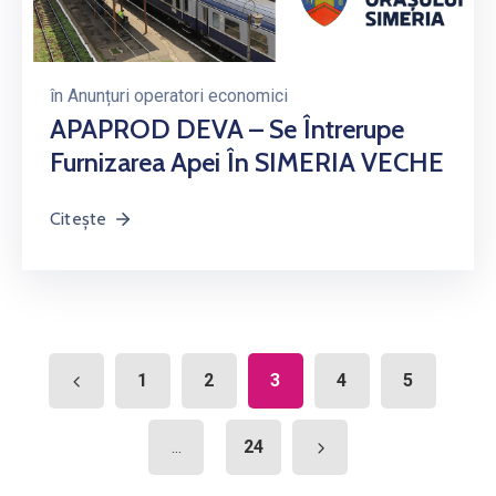
în
Anunțuri operatori economici
APAPROD DEVA – Se Întrerupe
Furnizarea Apei În SIMERIA VECHE
Citește
1
2
3
4
5
24
...